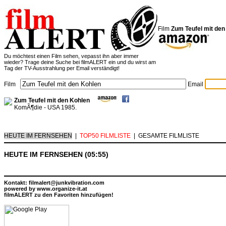
Film
Zum Teufel mit den
Du möchtest einen Film sehen, vepasst ihn aber immer
wieder? Trage deine Suche bei filmALERT ein und du wirst am
Tag der TV-Ausstrahlung per Email verständigt!
Film
Email
Zum Teufel mit den Kohlen
KomÃ¶die - USA 1985.
HEUTE IM FERNSEHEN
|
TOP50 FILMLISTE
|
GESAMTE FILMLISTE
HEUTE IM FERNSEHEN (05:55)
Kontakt: filmalert@junkvibration.com
powered by
www.organize-it.at
filmALERT zu den Favoriten hinzufügen!