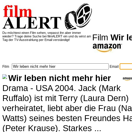
Du möchtest einen Film sehen, vepasst ihn aber immer
Film
Wir l
wieder? Trage deine Suche bei filmALERT ein und du wirst am
Tag der TV-Ausstrahlung per Email verständigt!
Film
Email
Wir leben nicht mehr hier
Drama - USA 2004. Jack (Mark
Ruffalo) ist mit Terry (Laura Dern)
verheiratet, liebt aber die Frau (N
Watts) seines besten Freundes H
(Peter Krause). Starkes ...