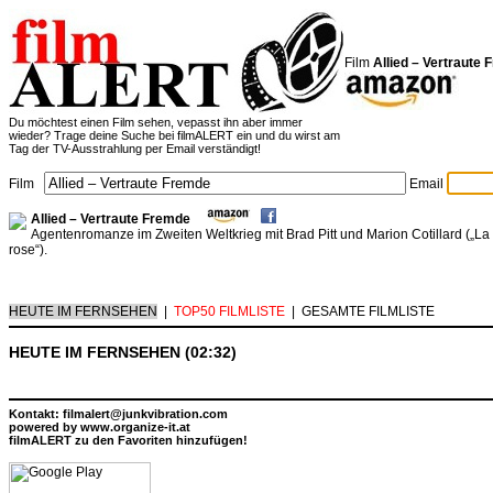
Film
Allied – Vertraute
Du möchtest einen Film sehen, vepasst ihn aber immer
wieder? Trage deine Suche bei filmALERT ein und du wirst am
Tag der TV-Ausstrahlung per Email verständigt!
Film
Email
Allied – Vertraute Fremde
Agentenromanze im Zweiten Weltkrieg mit Brad Pitt und Marion Cotillard („La 
rose“).
HEUTE IM FERNSEHEN
|
TOP50 FILMLISTE
|
GESAMTE FILMLISTE
HEUTE IM FERNSEHEN (02:32)
Kontakt: filmalert@junkvibration.com
powered by
www.organize-it.at
filmALERT zu den Favoriten hinzufügen!