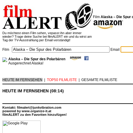
Film
Alaska – Die Spur 
Du möchtest einen Film sehen, vepasst ihn aber immer
wieder? Trage deine Suche bei filmALERT ein und du wirst am
Tag der TV-Ausstrahlung per Email verständigt!
Film
Email
Alaska – Die Spur des Polarbären
Ausgerechnet Alaska!
HEUTE IM FERNSEHEN
|
TOP50 FILMLISTE
|
GESAMTE FILMLISTE
HEUTE IM FERNSEHEN (08:14)
Kontakt: filmalert@junkvibration.com
powered by
www.organize-it.at
filmALERT zu den Favoriten hinzufügen!