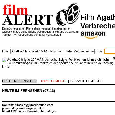
Film
Agath
Verbreche
Du möchtest einen Film sehen, vepasst ihn aber immer
wieder? Trage deine Suche bei filmALERT ein und du wirst am
Tag der TV-Ausstrahlung per Email verständigt!
Film
Email
Agatha Christie â€“ MÃ¶rderische Spiele: Verbrechen lohnt sich nicht
TV-KrimikomÃ¶die im Frankreich der spÃ¤ten 50er-Jahre in liebevoll-nostalg
Look.
HEUTE IM FERNSEHEN
|
TOP50 FILMLISTE
|
GESAMTE FILMLISTE
HEUTE IM FERNSEHEN (07:16)
Kontakt: filmalert@junkvibration.com
powered by
www.organize-it.at
filmALERT zu den Favoriten hinzufügen!