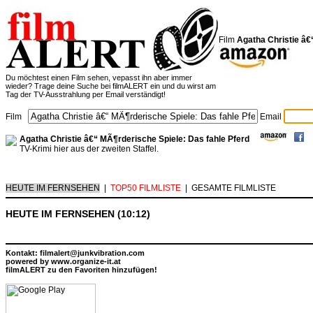
Film
Agatha Christie â€
Du möchtest einen Film sehen, vepasst ihn aber immer
wieder? Trage deine Suche bei filmALERT ein und du wirst am
Tag der TV-Ausstrahlung per Email verständigt!
Film
Email
Agatha Christie â€“ MÃ¶rderische Spiele: Das fahle Pferd
TV-Krimi hier aus der zweiten Staffel.
HEUTE IM FERNSEHEN
|
TOP50 FILMLISTE
|
GESAMTE FILMLISTE
HEUTE IM FERNSEHEN (10:12)
Kontakt: filmalert@junkvibration.com
powered by
www.organize-it.at
filmALERT zu den Favoriten hinzufügen!