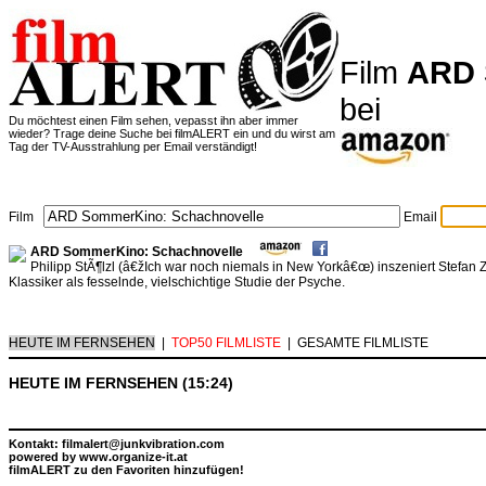
Film
ARD 
bei
Du möchtest einen Film sehen, vepasst ihn aber immer
wieder? Trage deine Suche bei filmALERT ein und du wirst am
Tag der TV-Ausstrahlung per Email verständigt!
Film
Email
ARD SommerKino: Schachnovelle
Philipp StÃ¶lzl (â€žIch war noch niemals in New Yorkâ€œ) inszeniert Stefan 
Klassiker als fesselnde, vielschichtige Studie der Psyche.
HEUTE IM FERNSEHEN
|
TOP50 FILMLISTE
|
GESAMTE FILMLISTE
HEUTE IM FERNSEHEN (15:24)
Kontakt: filmalert@junkvibration.com
powered by
www.organize-it.at
filmALERT zu den Favoriten hinzufügen!