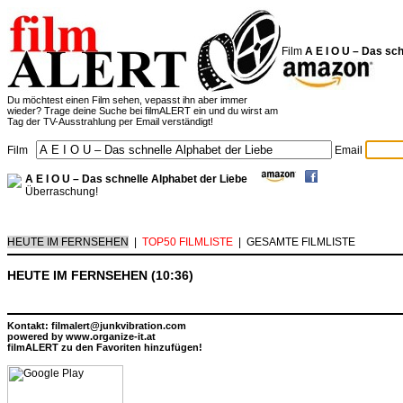
Film
A E I O U – Das sc
Du möchtest einen Film sehen, vepasst ihn aber immer
wieder? Trage deine Suche bei filmALERT ein und du wirst am
Tag der TV-Ausstrahlung per Email verständigt!
Film
Email
A E I O U – Das schnelle Alphabet der Liebe
Überraschung!
HEUTE IM FERNSEHEN
|
TOP50 FILMLISTE
|
GESAMTE FILMLISTE
HEUTE IM FERNSEHEN (10:36)
Kontakt: filmalert@junkvibration.com
powered by
www.organize-it.at
filmALERT zu den Favoriten hinzufügen!