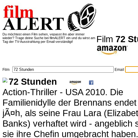
Du möchtest einen Film sehen, vepasst ihn aber immer
Film
72 S
wieder? Trage deine Suche bei filmALERT ein und du wirst am
Tag der TV-Ausstrahlung per Email verständigt!
Film
Email
72 Stunden
Action-Thriller - USA 2010. Die
Familienidylle der Brennans endet
jÃ¤h, als seine Frau Lara (Elizabe
Banks) verhaftet wird - angeblich s
sie ihre Chefin umgebracht haben. 