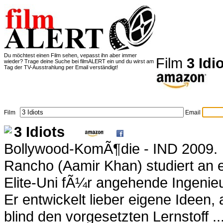
Du möchtest einen Film sehen, vepasst ihn aber immer
Film
3 Idi
wieder? Trage deine Suche bei filmALERT ein und du wirst am
Tag der TV-Ausstrahlung per Email verständigt!
Film
Email
3 Idiots
Bollywood-KomÃ¶die - IND 2009.
Rancho (Aamir Khan) studiert an e
Elite-Uni fÃ¼r angehende Ingenie
Er entwickelt lieber eigene Ideen, 
blind den vorgesetzten Lernstoff ..