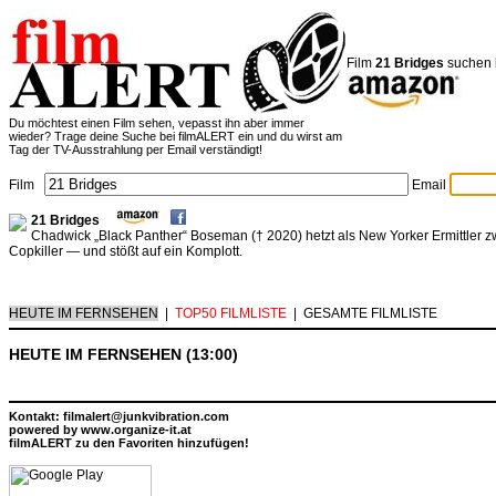
Film
21 Bridges
suchen 
Du möchtest einen Film sehen, vepasst ihn aber immer
wieder? Trage deine Suche bei filmALERT ein und du wirst am
Tag der TV-Ausstrahlung per Email verständigt!
Film
Email
21 Bridges
Chadwick „Black Panther“ Boseman († 2020) hetzt als New Yorker Ermittler z
Copkiller — und stößt auf ein Komplott.
HEUTE IM FERNSEHEN
|
TOP50 FILMLISTE
|
GESAMTE FILMLISTE
HEUTE IM FERNSEHEN (13:00)
Kontakt: filmalert@junkvibration.com
powered by
www.organize-it.at
filmALERT zu den Favoriten hinzufügen!