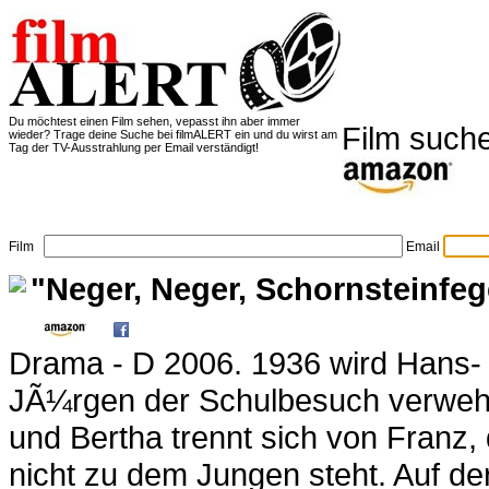
Du möchtest einen Film sehen, vepasst ihn aber immer
Film
suche
wieder? Trage deine Suche bei filmALERT ein und du wirst am
Tag der TV-Ausstrahlung per Email verständigt!
Film
Email
"Neger, Neger, Schornsteinfeg
Drama - D 2006. 1936 wird Hans-
JÃ¼rgen der Schulbesuch verwehr
und Bertha trennt sich von Franz,
nicht zu dem Jungen steht. Auf de